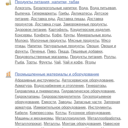
Продукты питания, напитки, табак
Алкоголь
,
Безалкогольные напитки
,
Вода
,
Вода питьевая
,
Выпечка
,
Гипермаркеты
,
Грибы
,
Деликатесы
,
Детское
питание
,
Доставка еды
,
Доставка пиццы
,
Доставка
продуктов
,
Доставка суши
,
Замороженные продукты
,
Здоровое питание
,
Картофель
,
Кондитерские изделия
,
Консервы
,
Конфеты
,
Кофе
,
Крупы
,
Минеральные воды
,
Молоко
,
Молочные продукты
,
Мясные продукты
,
Мясо
птицы
,
Напитки
,
Натуральные продукты
,
Овощи
,
Овощи и
фрукты
,
Печенье
,
Пиво
,
Пицца
,
Пищевые добавки
,
Продовольственные магазины
,
Продукты питания
,
Роллы
,
Рыба
,
Торты
,
Фрукты
,
Чай
,
Чай и кофе
,
Ягоды
Промышленные материалы и оборудование
Абразивные инструменты
,
Автосервисное оборудование
,
Арматура
,
Водоснабжение и отопление
,
Генераторы
,
Гидравлика и пневматика
,
Гидравлическое оборудование
,
Гидроклапаны
,
Гидрораспределители
,
Грузоподъемное
оборудование
,
Емкости
,
Заводы
,
Запасные части
,
Запорная
арматура
,
Измерительное оборудование
,
Инструменты
,
Кабели
,
Компрессоры
,
Котлы
,
Кухонное оборудование
,
Машины и механизмы
,
Металлоизделия
,
Металлообработка
,
Металлопрокат
,
Металлы
,
Монтаж оборудования
,
Навесное