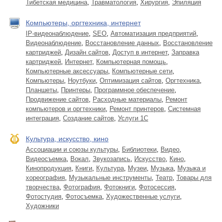
Тибетская медицина
,
Травматология
,
Хирургия
,
Эпиляция
Компьютеры, оргтехника, интернет
IP-видеонаблюдение
,
SEO
,
Автоматизация предприятий
,
Видеонаблюдение
,
Восстановление данных
,
Восстановление
картриджей
,
Дизайн сайтов
,
Доступ в интернет
,
Заправка
картриджей
,
Интернет
,
Компьютерная помощь
,
Компьютерные аксессуары
,
Компьютерные сети
,
Компьютеры
,
Ноутбуки
,
Оптимизация сайтов
,
Оргтехника
,
Планшеты
,
Принтеры
,
Программное обеспечение
,
Продвижение сайтов
,
Расходные материалы
,
Ремонт
компьютеров и оргтехники
,
Ремонт принтеров
,
Системная
интеграция
,
Создание сайтов
,
Услуги 1С
Культура, искусство, кино
Ассоциации и союзы культуры
,
Библиотеки
,
Видео
,
Видеосъемка
,
Вокал
,
Звукозапись
,
Искусство
,
Кино
,
Кинопродукция
,
Книги
,
Культура
,
Музеи
,
Музыка
,
Музыка и
хореография
,
Музыкальные инструменты
,
Театр
,
Товары для
творчества
,
Фотография
,
Фотокниги
,
Фотосессия
,
Фотостудия
,
Фотосъемка
,
Художественные услуги
,
Художники