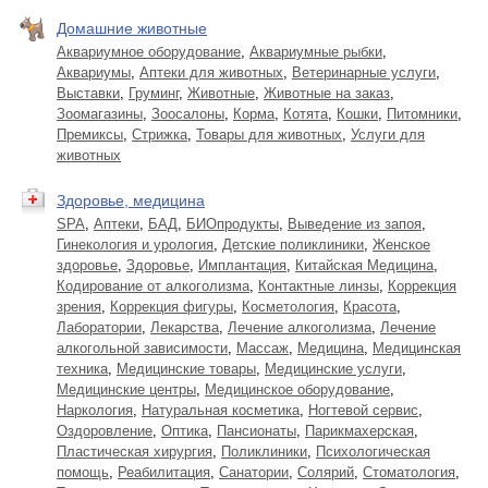
Домашние животные
Аквариумное оборудование
,
Аквариумные рыбки
,
Аквариумы
,
Аптеки для животных
,
Ветеринарные услуги
,
Выставки
,
Груминг
,
Животные
,
Животные на заказ
,
Зоомагазины
,
Зоосалоны
,
Корма
,
Котята
,
Кошки
,
Питомники
,
Премиксы
,
Стрижка
,
Товары для животных
,
Услуги для
животных
Здоровье, медицина
SPA
,
Аптеки
,
БАД
,
БИОпродукты
,
Выведение из запоя
,
Гинекология и урология
,
Детские поликлиники
,
Женское
здоровье
,
Здоровье
,
Имплантация
,
Китайская Медицина
,
Кодирование от алкоголизма
,
Контактные линзы
,
Коррекция
зрения
,
Коррекция фигуры
,
Косметология
,
Красота
,
Лаборатории
,
Лекарства
,
Лечение алкоголизма
,
Лечение
алкогольной зависимости
,
Массаж
,
Медицина
,
Медицинская
техника
,
Медицинские товары
,
Медицинские услуги
,
Медицинские центры
,
Медицинское оборудование
,
Наркология
,
Натуральная косметика
,
Ногтевой сервис
,
Оздоровление
,
Оптика
,
Пансионаты
,
Парикмахерская
,
Пластическая хирургия
,
Поликлиники
,
Психологическая
помощь
,
Реабилитация
,
Санатории
,
Солярий
,
Стоматология
,