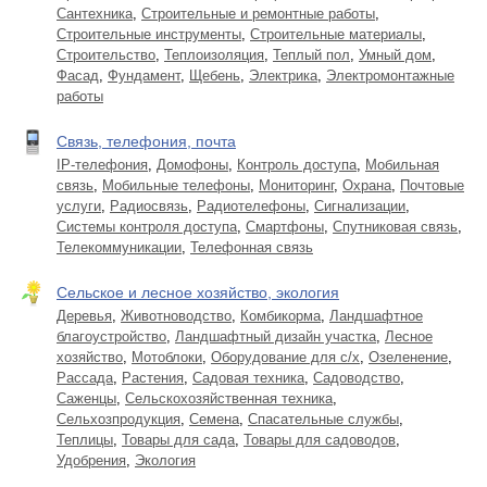
Сантехника
,
Строительные и ремонтные работы
,
Строительные инструменты
,
Строительные материалы
,
Строительство
,
Теплоизоляция
,
Теплый пол
,
Умный дом
,
Фасад
,
Фундамент
,
Щебень
,
Электрика
,
Электромонтажные
работы
Связь, телефония, почта
IP-телефония
,
Домофоны
,
Контроль доступа
,
Мобильная
связь
,
Мобильные телефоны
,
Мониторинг
,
Охрана
,
Почтовые
услуги
,
Радиосвязь
,
Радиотелефоны
,
Сигнализации
,
Системы контроля доступа
,
Смартфоны
,
Спутниковая связь
,
Телекоммуникации
,
Телефонная связь
Сельское и лесное хозяйство, экология
Деревья
,
Животноводство
,
Комбикорма
,
Ландшафтное
благоустройство
,
Ландшафтный дизайн участка
,
Лесное
хозяйство
,
Мотоблоки
,
Оборудование для с/х
,
Озеленение
,
Рассада
,
Растения
,
Садовая техника
,
Садоводство
,
Саженцы
,
Сельскохозяйственная техника
,
Сельхозпродукция
,
Семена
,
Спасательные службы
,
Теплицы
,
Товары для сада
,
Товары для садоводов
,
Удобрения
,
Экология