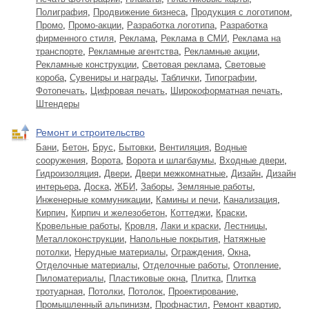
Полиграфия
,
Продвижение бизнеса
,
Продукция с логотипом
,
Промо
,
Промо-акции
,
Разработка логотипа
,
Разработка
фирменного стиля
,
Реклама
,
Реклама в СМИ
,
Реклама на
транспорте
,
Рекламные агентства
,
Рекламные акции
,
Рекламные конструкции
,
Световая реклама
,
Световые
короба
,
Сувениры и награды
,
Таблички
,
Типографии
,
Фотопечать
,
Цифровая печать
,
Широкоформатная печать
,
Штендеры
Ремонт и строительство
Бани
,
Бетон
,
Брус
,
Бытовки
,
Вентиляция
,
Водные
сооружения
,
Ворота
,
Ворота и шлагбаумы
,
Входные двери
,
Гидроизоляция
,
Двери
,
Двери межкомнатные
,
Дизайн
,
Дизайн
интерьера
,
Доска
,
ЖБИ
,
Заборы
,
Земляные работы
,
Инженерные коммуникации
,
Камины и печи
,
Канализация
,
Кирпич
,
Кирпич и железобетон
,
Коттеджи
,
Краски
,
Кровельные работы
,
Кровля
,
Лаки и краски
,
Лестницы
,
Металлоконструкции
,
Напольные покрытия
,
Натяжные
потолки
,
Нерудные материалы
,
Ограждения
,
Окна
,
Отделочные материалы
,
Отделочные работы
,
Отопление
,
Пиломатериалы
,
Пластиковые окна
,
Плитка
,
Плитка
тротуарная
,
Потолки
,
Потолок
,
Проектирование
,
Промышленный альпинизм
,
Профнастил
,
Ремонт квартир
,