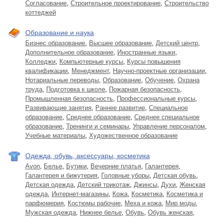
Согласование
,
Строительное проектирование
,
Строительство
коттеджей
Образование и наука
Бизнес образование
,
Высшее образование
,
Детский центр
,
Дополнительное образование
,
Иностранные языки
,
Колледжи
,
Компьютерные курсы
,
Курсы повышения
квалификации
,
Менеджмент
,
Научно-проектные организации
,
Нотариальные переводы
,
Образование
,
Обучение
,
Охрана
труда
,
Подготовка к школе
,
Пожарная безопасность
,
Промышленная безопасность
,
Профессиональные курсы
,
Развивающие занятия
,
Раннее развитие
,
Специальное
образование
,
Среднее образование
,
Среднее специальное
образование
,
Тренинги и семинары
,
Управление персоналом
,
Учебные материалы
,
Художественное образование
Одежда, обувь, аксессуары, косметика
Avon
,
Белье
,
Бутики
,
Вечерние платья
,
Галантерея
,
Галантерея и бижутерия
,
Головные уборы
,
Детская обувь
,
Детская одежда
,
Детский трикотаж
,
Джинсы
,
Духи
,
Женская
одежда
,
Интернет-магазины
,
Кожа
,
Косметика
,
Косметика и
парфюмерия
,
Костюмы рабочие
,
Меха и кожа
,
Мир моды
,
Мужская одежда
,
Нижнее белье
,
Обувь
,
Обувь женская
,