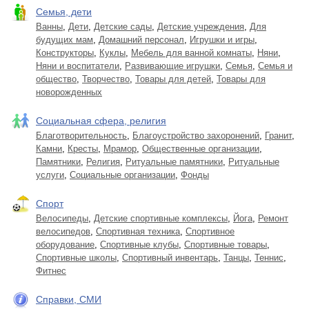
Семья, дети
Ванны
,
Дети
,
Детские сады
,
Детские учреждения
,
Для
будущих мам
,
Домашний персонал
,
Игрушки и игры
,
Конструкторы
,
Куклы
,
Мебель для ванной комнаты
,
Няни
,
Няни и воспитатели
,
Развивающие игрушки
,
Семья
,
Семья и
общество
,
Творчество
,
Товары для детей
,
Товары для
новорожденных
Социальная сфера, религия
Благотворительность
,
Благоустройство захоронений
,
Гранит
,
Камни
,
Кресты
,
Мрамор
,
Общественные организации
,
Памятники
,
Религия
,
Ритуальные памятники
,
Ритуальные
услуги
,
Социальные организации
,
Фонды
Спорт
Велосипеды
,
Детские спортивные комплексы
,
Йога
,
Ремонт
велосипедов
,
Спортивная техника
,
Спортивное
оборудование
,
Спортивные клубы
,
Спортивные товары
,
Спортивные школы
,
Спортивный инвентарь
,
Танцы
,
Теннис
,
Фитнес
Справки, СМИ