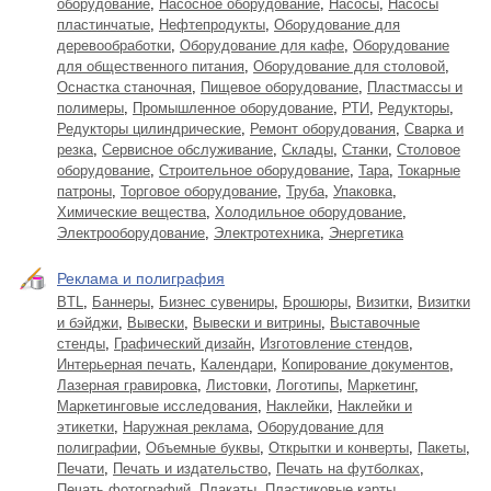
оборудование
,
Насосное оборудование
,
Насосы
,
Насосы
пластинчатые
,
Нефтепродукты
,
Оборудование для
деревообработки
,
Оборудование для кафе
,
Оборудование
для общественного питания
,
Оборудование для столовой
,
Оснастка станочная
,
Пищевое оборудование
,
Пластмассы и
полимеры
,
Промышленное оборудование
,
РТИ
,
Редукторы
,
Редукторы цилиндрические
,
Ремонт оборудования
,
Сварка и
резка
,
Сервисное обслуживание
,
Склады
,
Станки
,
Столовое
оборудование
,
Строительное оборудование
,
Тара
,
Токарные
патроны
,
Торговое оборудование
,
Труба
,
Упаковка
,
Химические вещества
,
Холодильное оборудование
,
Электрооборудование
,
Электротехника
,
Энергетика
Реклама и полиграфия
BTL
,
Баннеры
,
Бизнес сувениры
,
Брошюры
,
Визитки
,
Визитки
и бэйджи
,
Вывески
,
Вывески и витрины
,
Выставочные
стенды
,
Графический дизайн
,
Изготовление стендов
,
Интерьерная печать
,
Календари
,
Копирование документов
,
Лазерная гравировка
,
Листовки
,
Логотипы
,
Маркетинг
,
Маркетинговые исследования
,
Наклейки
,
Наклейки и
этикетки
,
Наружная реклама
,
Оборудование для
полиграфии
,
Объемные буквы
,
Открытки и конверты
,
Пакеты
,
Печати
,
Печать и издательство
,
Печать на футболках
,
Печать фотографий
,
Плакаты
,
Пластиковые карты
,