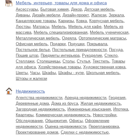
Мебель, интерьер, товары для дома и офиса
Аксессуары
,
Бытовая химия
,
Декор
,
Детская мебель
,
Диваны
,
Дизайн мебели
,
Дизайн-проект
,
Жалюзи
,
Зеркала
,
Канцелярские товары
,
Карнизы
,
Ковка
,
Корпусная мебель
,
Люстры
,
Матрасы
,
Мебель
,
Мебель для кафе
,
Мебель из
массива
,
Мебель специализированная
,
Мебель ученическая
,
Металлическая мебель
,
Одеяла
,
Ортопедические матрасы
,
Офисная мебель
,
Подарки
,
Подушки
,
Покрывала
,
Постельное белье
,
Постельные принадлежности
,
Посуда
,
Пошив штор
,
Предметы интерьера
,
Рукоделие
,
Стекло
,
Стеллажи
,
Столешницы
,
Столы
,
Стулья
,
Текстиль
,
Товары
для офиса
,
Хозяйственные товары
,
Художественная ковка
,
Цветы
,
Часы
,
Шкафы
,
Шкафы - купе
,
Школьная мебель
,
Шторы и жалюзи
Недвижимость
Агентства недвижимости
,
Аренда недвижимости
,
Геодезия
,
Деревянные дома
,
Дома из бруса
,
Жилая недвижимость
,
Загородная недвижимость
,
Инженерные изыскания
,
Ипотека
,
Квартиры
,
Коммерческая недвижимость
,
Новостройки
,
Обследование
,
Общежития
,
Офисы
,
Оформление
недвижимости
,
Оценка недвижимости
,
Перепланировка
,
Проектирование домов
,
Сделки с недвижимостью
,