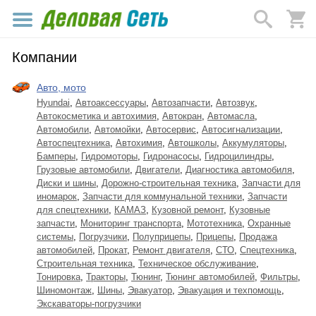
Компании
Авто, мото
Hyundai
,
Автоаксессуары
,
Автозапчасти
,
Автозвук
,
Автокосметика и автохимия
,
Автокран
,
Автомасла
,
Автомобили
,
Автомойки
,
Автосервис
,
Автосигнализации
,
Автоспецтехника
,
Автохимия
,
Автошколы
,
Аккумуляторы
,
Бамперы
,
Гидромоторы
,
Гидронасосы
,
Гидроцилиндры
,
Грузовые автомобили
,
Двигатели
,
Диагностика автомобиля
,
Диски и шины
,
Дорожно-строительная техника
,
Запчасти для
иномарок
,
Запчасти для коммунальной техники
,
Запчасти
для спецтехники
,
КАМАЗ
,
Кузовной ремонт
,
Кузовные
запчасти
,
Мониторинг транспорта
,
Мототехника
,
Охранные
системы
,
Погрузчики
,
Полуприцепы
,
Прицепы
,
Продажа
автомобилей
,
Прокат
,
Ремонт двигателя
,
СТО
,
Спецтехника
,
Строительная техника
,
Техническое обслуживание
,
Тонировка
,
Тракторы
,
Тюнинг
,
Тюнинг автомобилей
,
Фильтры
,
Шиномонтаж
,
Шины
,
Эвакуатор
,
Эвакуация и техпомощь
,
Экскаваторы-погрузчики