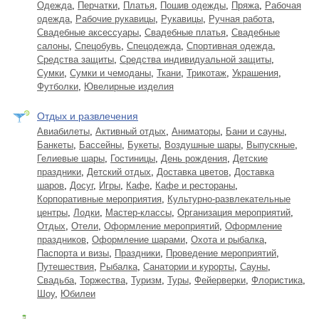
Одежда
,
Перчатки
,
Платья
,
Пошив одежды
,
Пряжа
,
Рабочая
одежда
,
Рабочие рукавицы
,
Рукавицы
,
Ручная работа
,
Свадебные аксессуары
,
Свадебные платья
,
Свадебные
салоны
,
Спецобувь
,
Спецодежда
,
Спортивная одежда
,
Средства защиты
,
Средства индивидуальной защиты
,
Сумки
,
Сумки и чемоданы
,
Ткани
,
Трикотаж
,
Украшения
,
Футболки
,
Ювелирные изделия
Отдых и развлечения
Авиабилеты
,
Активный отдых
,
Аниматоры
,
Бани и сауны
,
Банкеты
,
Бассейны
,
Букеты
,
Воздушные шары
,
Выпускные
,
Гелиевые шары
,
Гостиницы
,
День рождения
,
Детские
праздники
,
Детский отдых
,
Доставка цветов
,
Доставка
шаров
,
Досуг
,
Игры
,
Кафе
,
Кафе и рестораны
,
Корпоративные мероприятия
,
Культурно-развлекательные
центры
,
Лодки
,
Мастер-классы
,
Организация мероприятий
,
Отдых
,
Отели
,
Оформление мероприятий
,
Оформление
праздников
,
Оформление шарами
,
Охота и рыбалка
,
Паспорта и визы
,
Праздники
,
Проведение мероприятий
,
Путешествия
,
Рыбалка
,
Санатории и курорты
,
Сауны
,
Свадьба
,
Торжества
,
Туризм
,
Туры
,
Фейерверки
,
Флористика
,
Шоу
,
Юбилеи