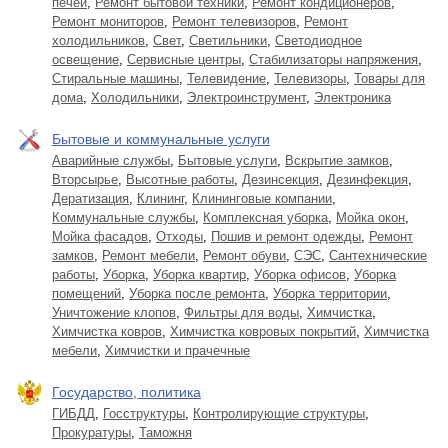
печей
,
Ремонт бытовой техники
,
Ремонт кондиционеров
,
Ремонт мониторов
,
Ремонт телевизоров
,
Ремонт
холодильников
,
Свет
,
Светильники
,
Светодиодное
освещение
,
Сервисные центры
,
Стабилизаторы напряжения
,
Стиральные машины
,
Телевидение
,
Телевизоры
,
Товары для
дома
,
Холодильники
,
Электроинструмент
,
Электроника
Бытовые и коммунальные услуги
Аварийные службы
,
Бытовые услуги
,
Вскрытие замков
,
Вторсырье
,
Высотные работы
,
Дезинсекция
,
Дезинфекция
,
Дератизация
,
Клининг
,
Клининговые компании
,
Коммунальные службы
,
Комплексная уборка
,
Мойка окон
,
Мойка фасадов
,
Отходы
,
Пошив и ремонт одежды
,
Ремонт
замков
,
Ремонт мебели
,
Ремонт обуви
,
СЭС
,
Сантехнические
работы
,
Уборка
,
Уборка квартир
,
Уборка офисов
,
Уборка
помещений
,
Уборка после ремонта
,
Уборка территории
,
Уничтожение клопов
,
Фильтры для воды
,
Химчистка
,
Химчистка ковров
,
Химчистка ковровых покрытий
,
Химчистка
мебели
,
Химчистки и прачечные
Государство, политика
ГИБДД
,
Госструктуры
,
Контролирующие структуры
,
Прокуратуры
,
Таможня