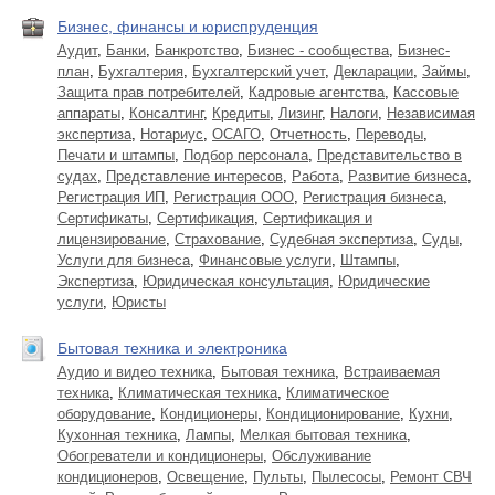
Бизнес, финансы и юриспруденция
Аудит
,
Банки
,
Банкротство
,
Бизнес - сообщества
,
Бизнес-
план
,
Бухгалтерия
,
Бухгалтерский учет
,
Декларации
,
Займы
,
Защита прав потребителей
,
Кадровые агентства
,
Кассовые
аппараты
,
Консалтинг
,
Кредиты
,
Лизинг
,
Налоги
,
Независимая
экспертиза
,
Нотариус
,
ОСАГО
,
Отчетность
,
Переводы
,
Печати и штампы
,
Подбор персонала
,
Представительство в
судах
,
Представление интересов
,
Работа
,
Развитие бизнеса
,
Регистрация ИП
,
Регистрация ООО
,
Регистрация бизнеса
,
Сертификаты
,
Сертификация
,
Сертификация и
лицензирование
,
Страхование
,
Судебная экспертиза
,
Суды
,
Услуги для бизнеса
,
Финансовые услуги
,
Штампы
,
Экспертиза
,
Юридическая консультация
,
Юридические
услуги
,
Юристы
Бытовая техника и электроника
Аудио и видео техника
,
Бытовая техника
,
Встраиваемая
техника
,
Климатическая техника
,
Климатическое
оборудование
,
Кондиционеры
,
Кондиционирование
,
Кухни
,
Кухонная техника
,
Лампы
,
Мелкая бытовая техника
,
Обогреватели и кондиционеры
,
Обслуживание
кондиционеров
,
Освещение
,
Пульты
,
Пылесосы
,
Ремонт СВЧ