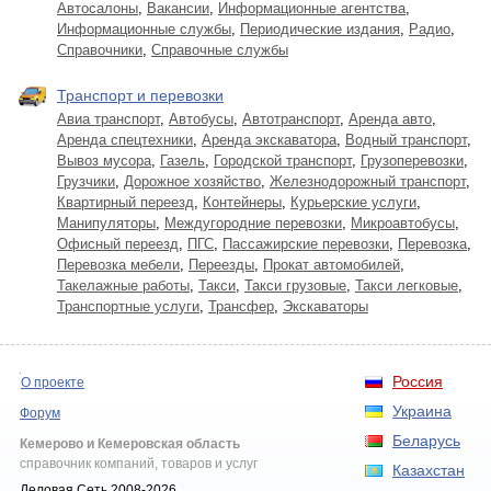
Автосалоны
,
Вакансии
,
Информационные агентства
,
Информационные службы
,
Периодические издания
,
Радио
,
Справочники
,
Справочные службы
Транспорт и перевозки
Авиа транспорт
,
Автобусы
,
Автотранспорт
,
Аренда авто
,
Аренда спецтехники
,
Аренда экскаватора
,
Водный транспорт
,
Вывоз мусора
,
Газель
,
Городской транспорт
,
Грузоперевозки
,
Грузчики
,
Дорожное хозяйство
,
Железнодорожный транспорт
,
Квартирный переезд
,
Контейнеры
,
Курьерские услуги
,
Манипуляторы
,
Междугородние перевозки
,
Микроавтобусы
,
Офисный переезд
,
ПГС
,
Пассажирские перевозки
,
Перевозка
,
Перевозка мебели
,
Переезды
,
Прокат автомобилей
,
Такелажные работы
,
Такси
,
Такси грузовые
,
Такси легковые
,
Транспортные услуги
,
Трансфер
,
Экскаваторы
Россия
О проекте
Украина
Форум
Беларусь
Кемерово и Кемеровская область
справочник компаний, товаров и услуг
Казахстан
Деловая Сеть 2008-2026