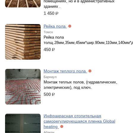
помещениях, но и в административных
зданиях .
1 450
р.
Рейка пола
Томск
Рейка пола
толщ.28мм,35мм,45мм*шир.90мм,110мм,140мм*д
450
р.
Монтаж теплого пола
Барнаул
Монтаж теплых полов, (гидравлических,
электрических), под ключ.
500
р.
Инфракрасная отопительная
саморегулирующаяся пленка Global
heating
Абакан