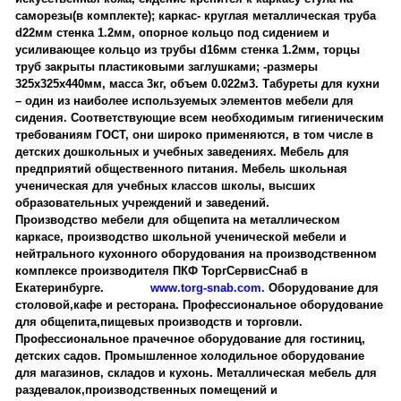
саморезы(в комплекте); каркас- круглая металлическая труба
d22мм стенка 1.2мм, опорное кольцо под сидением и
усиливающее кольцо из трубы d16мм стенка 1.2мм, торцы
труб закрыты пластиковыми заглушками; -размеры
325х325х440мм, масса 3кг, объем 0.022м3. Табуреты для кухни
– один из наиболее используемых элементов мебели для
сидения. Соответствующие всем необходимым гигиеническим
требованиям ГОСТ, они широко применяются, в том числе в
детских дошкольных и учебных заведениях. Мебель для
предприятий общественного питания. Мебель школьная
ученическая для учебных классов школы, высших
образовательных учреждений и заведений.
Производство мебели для общепита на металлическом
каркасе, производство школьной ученической мебели и
нейтрального кухонного оборудования на производственном
комплексе производителя ПКФ ТоргСервисСнаб в
Екатеринбурге.
www.torg-snab.com.
Оборудование для
столовой,кафе и ресторана. Профессиональное оборудование
для общепита,пищевых производств и торговли.
Профессиональное прачечное оборудование для гостиниц,
детских садов. Промышленное холодильное оборудование
для магазинов, складов и кухонь. Металлическая мебель для
раздевалок,производственных помещений и