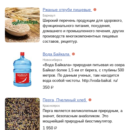
Ржаные отруби пищевые
Барнаул
Широкий перечень продукции для здорового,
функционального питания, похудения,
домашнего и промышленного печения, других
производств многокомпонентных пищевых
составов, рецептур.
Вода Байкала
Новосибирск
«Вода Байкала» природная питьевая из озера
Байкал более 1,5 км от берега, с глубины 500
метров. По данным ученых, там находится
вода особой чистоты. http://voda-baikal. ru/
350
р.
Перга, Пчелиный хлеб
Красноярск
Перга является великолепным природным, а
значит, безопасным анаболиком. Это
мощнейший природный биостимулятор.
1 950
р.