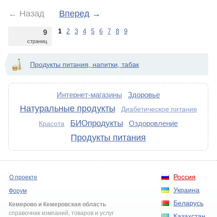
←
Назад
Вперед
→
1
2
3
4
5
6
7
8
9
9
страниц
Продукты питания, напитки, табак
Интернет-магазины
Здоровье
Натуральные продукты
Диабетическое питание
БИОпродукты
Оздоровление
Красота
Продукты питания
Россия
О проекте
Украина
Форум
Беларусь
Кемерово и Кемеровская область
справочник компаний, товаров и услуг
Казахстан