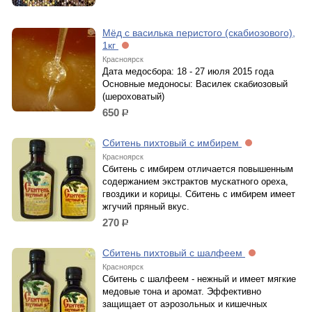
Мёд с василька перистого (скабиозового),
1кг
Красноярск
Дата медосбора: 18 - 27 июля 2015 года
Основные медоносы: Василек скабиозовый
(шероховатый)
650
р.
Сбитень пихтовый с имбирем
Красноярск
Сбитень с имбирем отличается повышенным
содержанием экстрактов мускатного ореха,
гвоздики и корицы. Сбитень с имбирем имеет
жгучий пряный вкус.
270
р.
Сбитень пихтовый с шалфеем
Красноярск
Сбитень с шалфеем - нежный и имеет мягкие
медовые тона и аромат. Эффективно
защищает от аэрозольных и кишечных