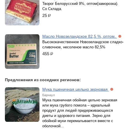
Творог Белорусский 9%, оптом(заморозка).
Со Склада.
25
р.
Масло Новозеландское 82,5 %, оптом.
Высококачественное Новозеландское сладко-
сливочное, несоленое масло 82,5%
455
р.
Предложения из соседних регионов:
Мука пшеничная цельно зерновая
Барнаул
Мука пшеничная обойная цельно зерновая
или мука грубого помола – идеальный
продукт для людей придерживающихся
диеты и здорового питания. Зерно для
обойной муки перемалывается вместе с
оболочкой...