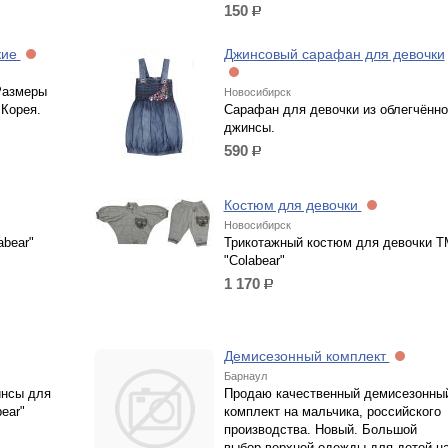
150
р.
кие
Джинсовый сарафан для девочки
Размеры
Новосибирск
Корея.
Сарафан для девочки из облегчённо
джинсы.
590
р.
Костюм для девочки
Новосибирск
abear"
Трикотажный костюм для девочки Т
"Colabear"
1 170
р.
Демисезонный комплект
Барнаул
инсы для
Продаю качественный демисезонны
ear"
комплект на мальчика, российского
производства. Новый. Большой
выбор верхней одежды для детей н