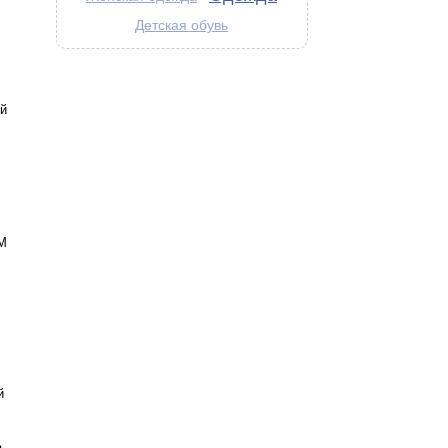
Детская обувь
й
М
й
а