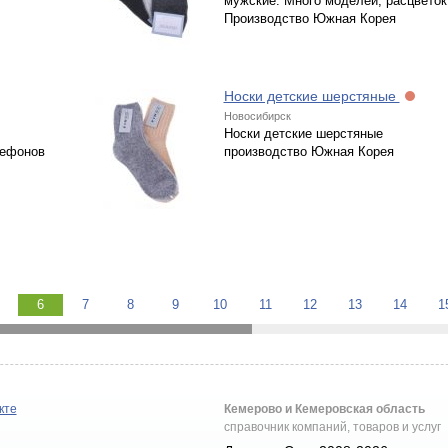
мужские. Много моделей, расцветок
Производство Южная Корея
Носки детские шерстяные
Новосибирск
Носки детские шерстяные
лефонов
производство Южная Корея
6
7
8
9
10
11
12
13
14
1
кте
Кемерово и Кемеровская область
справочник компаний, товаров и услуг