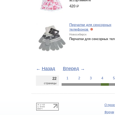
ассортименте
420
р.
Перчатки для сенсорных
телефонов
Новосибирск
Перчатки для сенсорных те
←
Назад
Вперед
→
22
1
2
3
4
5
страницы
О прое
Форум