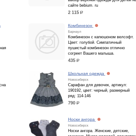
сайте bebium. ru
2 115
р.
а
Комбинезон
Барнаул
Комбинезон с капюшоном велсофт.
Цвет: голубой. Симпатичный
ная
пушистый комбинезон отлично
согреет Вашего малыша.
435
р.
Школьная одежда
Новосибирск
сна
Сарафан для девочек, артикул:
190192, цвет: черный, размерный
ряд: 114-146
790
р.
Носки ангора
Новосибирск
Носки ангора. Женские, детские,