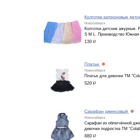
Колготки капроновые детс
Новосибирск
Колготки детские ажурные. 
S M L. Производство Южная 
130
р.
Платье
Новосибирск
Платье для девочки ТМ "Col
520
р.
Сарафан джинсовый
Новосибирск
Сарафан из облегчённой дж
девочки подростка ТМ "Colab
880
р.